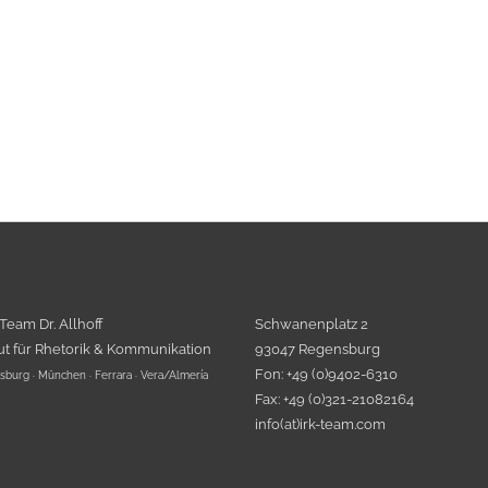
 Team Dr. Allhoff
Schwanenplatz 2
tut für Rhetorik & Kommunikation
93047 Regensburg
Fon: +49 (0)9402-6310
burg · München · Ferrara · Vera/Almería
Fax: +49 (0)321-21082164
info(at)irk-team.com