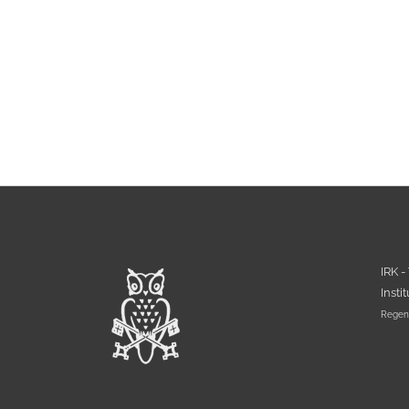
IRK -
Insti
Regens