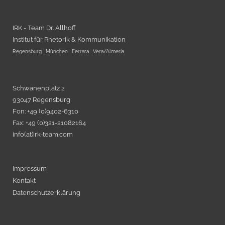
IRK - Team Dr. Allhoff
Institut für Rhetorik & Kommunikation
Regensburg · München · Ferrara · Vera/Almería
Schwanenplatz 2
93047 Regensburg
Fon: +49 (0)9402-6310
Fax: +49 (0)321-21082164
info(at)irk-team.com
Impressum
Kontakt
Datenschutzerklärung