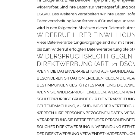
Ihr Endgerät (z. B. via Device-Fingerprinting) eingewil
widerrufbar. Sind Ihre Daten zur Vertragserfüllung ode
DSGVO. Des Weiteren verarbeiten wir Ihre Daten, sofern
Datenverarbeitung kann ferner auf Grundlage unseres b
wird in den folgenden Absätzen dieser Datenschutzerk
WIDERRUF IHRER EINWILLIGU
Viele Datenverarbeitungsvorgänge sind nur mit Ihrer a
bis zum Widerruf erfolgten Datenverarbeitung bleibt
WIDERSPRUCHSRECHT GEGEN 
DIREKTWERBUNG (ART. 21 DSG
WENN DIE DATENVERARBEITUNG AUF GRUNDLAGE VON 
BESONDEREN SITUATION ERGEBEN, GEGEN DIE VER
BESTIMMUNGEN GESTÜTZTES PROFILING. DIE JEW
WENN SIE WIDERSPRUCH EINLEGEN, WERDEN WIR 
SCHUTZWÜRDIGE GRÜNDE FÜR DIE VERARBEITUNG N
GELTENDMACHUNG, AUSÜBUNG ODER VERTEIDIGUNG
WERDEN IHRE PERSONENBEZOGENEN DATEN VERARBE
VERARBEITUNG SIE BETREFFENDER PERSONENBEZOG
SOLCHER DIREKTWERBUNG IN VERBINDUNG STEHT
DER DIREKTWERBUNG VERWENDET (WIDERSPRUCH NA