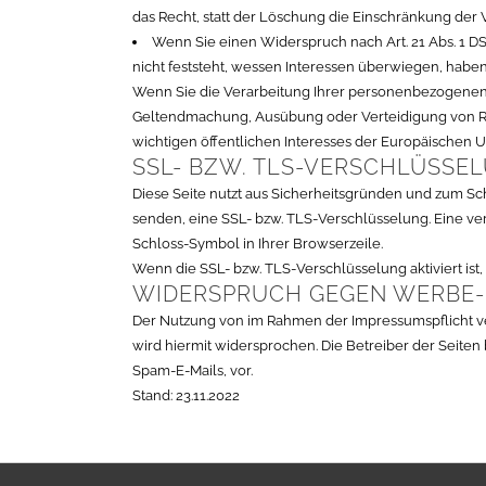
das Recht, statt der Löschung die Einschränkung der
Wenn Sie einen Widerspruch nach Art. 21 Abs. 1
nicht feststeht, wessen Interessen überwiegen, habe
Wenn Sie die Verarbeitung Ihrer personenbezogenen D
Geltendmachung, Ausübung oder Verteidigung von Re
wichtigen öffentlichen Interesses der Europäischen U
SSL- BZW. TLS-VERSCHLÜSSE
Diese Seite nutzt aus Sicherheitsgründen und zum Sch
senden, eine SSL- bzw. TLS-Verschlüsselung. Eine ver
Schloss-Symbol in Ihrer Browserzeile.
Wenn die SSL- bzw. TLS-Verschlüsselung aktiviert ist,
WIDERSPRUCH GEGEN WERBE-
Der Nutzung von im Rahmen der Impressumspflicht ve
wird hiermit widersprochen. Die Betreiber der Seite
Spam-E-Mails, vor.
Stand: 23.11.2022