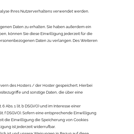
Analyse Ihres Nutzerverhaltens verwendet werden.
ogenen Daten zu erhalten. Sie haben außerdem ein
en, können Sie diese Einwilligung jederzeit für die
personenbezogenen Daten zu verlangen. Des Weiteren
vern des Hosters / der Hoster gespeichert. Hierbei
itezugriffe und sonstige Daten, die über eine
Abs. 1 lit. b DSGVO) und im Interesse einer
lit. f DSGVO). Sofern eine entsprechende Einwilligung
weit die Einwilligung die Speicherung von Cookies
gung ist jederzeit widerrufbar.
rlich ist und unsere Weisungen in Bezug auf diese