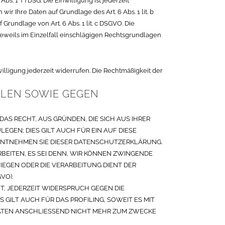
Abs. 1 TTDSG. Die Einwilligung ist jederzeit
r Ihre Daten auf Grundlage des Art. 6 Abs. 1 lit. b
Grundlage von Art. 6 Abs. 1 lit. c DSGVO. Die
 jeweils im Einzelfall einschlägigen Rechtsgrundlagen
illigung jederzeit widerrufen. Die Rechtmäßigkeit der
LEN SOWIE GEGEN
DAS RECHT, AUS GRÜNDEN, DIE SICH AUS IHRER
GEN; DIES GILT AUCH FÜR EIN AUF DIESE
 ENTNEHMEN SIE DIESER DATENSCHUTZERKLÄRUNG.
EITEN, ES SEI DENN, WIR KÖNNEN ZWINGENDE
IEGEN ODER DIE VERARBEITUNG DIENT DER
VO).
, JEDERZEIT WIDERSPRUCH GEGEN DIE
ILT AUCH FÜR DAS PROFILING, SOWEIT ES MIT
ATEN ANSCHLIESSEND NICHT MEHR ZUM ZWECKE