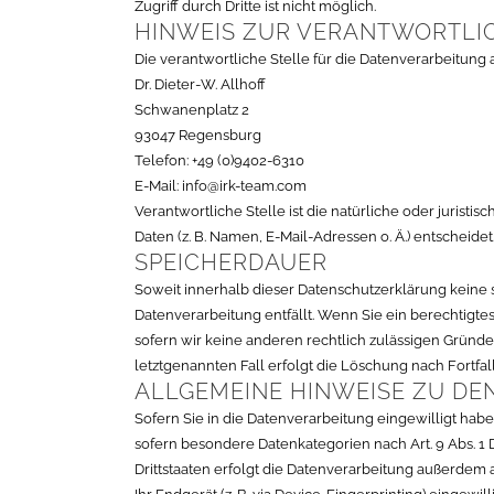
Zugriff durch Dritte ist nicht möglich.
HINWEIS ZUR VERANTWORTLI
Die verantwortliche Stelle für die Datenverarbeitung a
Dr. Dieter-W. Allhoff
Schwanenplatz 2
93047 Regensburg
Telefon: +49 (0)9402-6310
E-Mail: info@irk-team.com
Verantwortliche Stelle ist die natürliche oder juris
Daten (z. B. Namen, E-Mail-Adressen o. Ä.) entscheidet
SPEICHERDAUER
Soweit innerhalb dieser Datenschutzerklärung keine 
Datenverarbeitung entfällt. Wenn Sie ein berechtigt
sofern wir keine anderen rechtlich zulässigen Gründ
letztgenannten Fall erfolgt die Löschung nach Fortfal
ALLGEMEINE HINWEISE ZU DE
Sofern Sie in die Datenverarbeitung eingewilligt haben
sofern besondere Datenkategorien nach Art. 9 Abs. 1
Drittstaaten erfolgt die Datenverarbeitung außerdem au