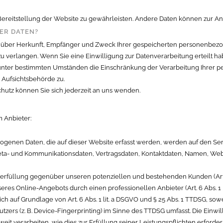
e Bereitstellung der Website zu gewährleisten. Andere Daten können zur 
ER DATEN?
nft über Herkunft, Empfänger und Zweck Ihrer gespeicherten personenbez
u verlangen. Wenn Sie eine Einwilligung zur Datenverarbeitung erteilt hab
 unter bestimmten Umständen die Einschränkung der Verarbeitung Ihrer 
 Aufsichtsbehörde zu.
utz können Sie sich jederzeit an uns wenden.
m Anbieter:
ogenen Daten, die auf dieser Website erfasst werden, werden auf den Ser
Meta- und Kommunikationsdaten, Vertragsdaten, Kontaktdaten, Namen, Webs
erfüllung gegenüber unseren potenziellen und bestehenden Kunden (Art. 6 
seres Online-Angebots durch einen professionellen Anbieter (Art. 6 Abs. 1 
ich auf Grundlage von Art. 6 Abs. 1 lit. a DSGVO und § 25 Abs. 1 TTDSG, so
zers (z. B. Device-Fingerprinting) im Sinne des TTDSG umfasst. Die Einwilli
eit verarbeiten, wie dies zur Erfüllung seiner Leistungspflichten erforde