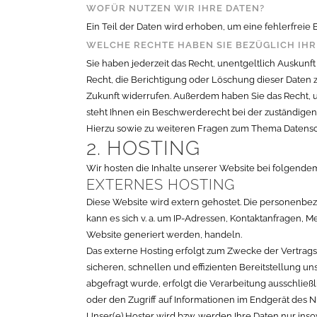
WOFÜR NUTZEN WIR IHRE DATEN?
Ein Teil der Daten wird erhoben, um eine fehlerfrei
WELCHE RECHTE HABEN SIE BEZÜGLICH IHR
Sie haben jederzeit das Recht, unentgeltlich Ausku
Recht, die Berichtigung oder Löschung dieser Daten z
Zukunft widerrufen. Außerdem haben Sie das Recht,
steht Ihnen ein Beschwerderecht bei der zuständigen
Hierzu sowie zu weiteren Fragen zum Thema Datensch
2. HOSTING
Wir hosten die Inhalte unserer Website bei folgende
EXTERNES HOSTING
Diese Website wird extern gehostet. Die personenbez
kann es sich v. a. um IP-Adressen, Kontaktanfragen, 
Website generiert werden, handeln.
Das externe Hosting erfolgt zum Zwecke der Vertrags
sicheren, schnellen und effizienten Bereitstellung un
abgefragt wurde, erfolgt die Verarbeitung ausschließl
oder den Zugriff auf Informationen im Endgerät des Nut
Unser(e) Hoster wird bzw. werden Ihre Daten nur insow