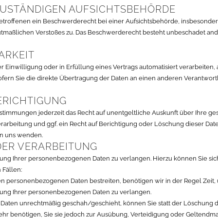
ZUSTÄNDIGEN AUFSICHTS­BEHÖRDE
etroffenen ein Beschwerderecht bei einer Aufsichtsbehörde, insbesonder
 mutmaßlichen Verstoßes zu. Das Beschwerderecht besteht unbeschadet and
ARKEIT
r Einwilligung oder in Erfüllung eines Vertrags automatisiert verarbeiten,
ern Sie die direkte Übertragung der Daten an einen anderen Verantwortlic
ERICHTIGUNG
stimmungen jederzeit das Recht auf unentgeltliche Auskunft über Ihre 
rbeitung und ggf. ein Recht auf Berichtigung oder Löschung dieser Dat
an uns wenden.
DER VERARBEITUNG
tung Ihrer personenbezogenen Daten zu verlangen. Hierzu können Sie sich
 Fällen:
ten personenbezogenen Daten bestreiten, benötigen wir in der Regel Zeit,
itung Ihrer personenbezogenen Daten zu verlangen.
aten unrechtmäßig geschah/geschieht, können Sie statt der Löschung d
hr benötigen, Sie sie jedoch zur Ausübung, Verteidigung oder Geltend