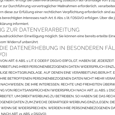
ligt haben, erfolgt die Datenverarbeitung zusätzlich auf Grundlage von § 25 
r zur Durchführung vorvertraglicher Maßnahmen erforderlich, verarbeiten wi
 diese zur Erfüllung einer rechtlichen Verpflichtung erforderlich sind auf 
erechtigten Interesses nach Art. 6 Abs. 1 lit. f DSGVO erfolgen. Über die
lärung informiert.
NG ZUR DATENVERARBEITUNG
usdrücklichen Einwilligung möglich. Sie können eine bereits erteilte Einw
 vom Widerruf unberührt.
DIE DATENERHEBUNG IN BESONDEREN FÄL
VO)
ART. 6 ABS. 1 LIT. E ODER F DSGVO ERFOLGT, HABEN SIE JEDERZEIT 
ARBEITUNG IHRER PERSONENBEZOGENEN DATEN WIDERSPRUCH EINZULE
EILIGE RECHTSGRUNDLAGE, AUF DENEN EINE VERARBEITUNG BERUHT,
IHRE BETROFFENEN PERSONENBEZOGENEN DATEN NICHT MEHR VERARB
ACHWEISEN, DIE IHRE INTERESSEN, RECHTE UND FREIHEITEN ÜBERW
 VON RECHTSANSPRÜCHEN (WIDERSPRUCH NACH ART. 21 ABS. 1 DSG
ITET, UM DIREKTWERBUNG ZU BETREIBEN, SO HABEN SIE DAS RECHT
ENER DATEN ZUM ZWECKE DERARTIGER WERBUNG EINZULEGEN; DIES G
. WENN SIE WIDERSPRECHEN, WERDEN IHRE PERSONENBEZOGENEN D
CH ART. 21 ABS. 2 DSGVO).