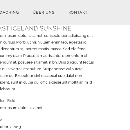
OACHING
ÜBER UNS
KONTAKT
AST ICELAND SUNSHINE
em ipsum dolor sit amet, consectetuer adipiscing elit.
 cursus. Morbi ut mi. Nullam enim leo, egestas id,
dimentum at, laoreet mattis, massa. Sed eleifend
ummy diam. Praesent mauris ante, elementum et,
endum at, posuere sit amet, nibh. Duis tincidunt lectus
s dui viverra vestibulum. Suspendisse vulputate
quam dui.Excepteur sint occaecat cupidatat non
ident, sunt in culpa qui officia deserunt mollit anim id
 laborum
tom Field
em ipsum dolor sit amet
e
ober 7, 2013