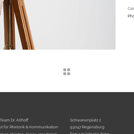
Cat
Ph
 Team Dr. Allhoff
Schwanenplatz 2
tut für Rhetorik & Kommunikation
93047 Regensburg
Fon: +49 (0)9402-6310