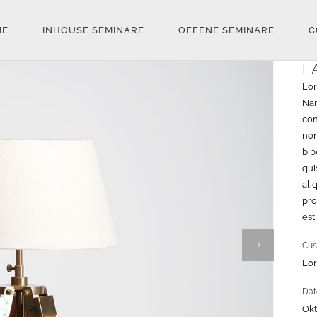
ME
INHOUSE SEMINARE
OFFENE SEMINARE
C
L
Lor
Nam
con
non
bib
qui
ali
pro
est
Cus
Lor
Dat
Okt