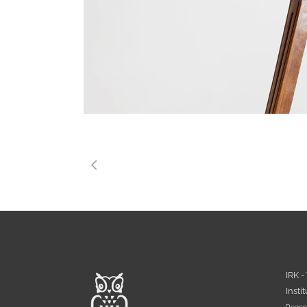
IRK -
Insti